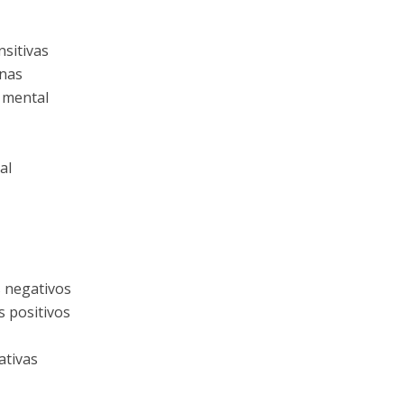
sitivas
anas
o mental
al
s negativos
s positivos
ativas