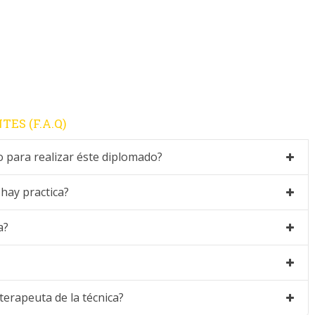
ES (F.A.Q)
o para realizar éste diplomado?
 hay practica?
a?
 terapeuta de la técnica?