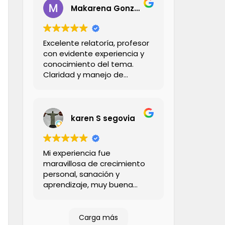
Makarena Gonzalez Dinamarca
Excelente relatoría, profesor
con evidente experiencia y
conocimiento del tema.
Claridad y manejo de
aspectos teorícos y
prácticos. Cercano y
didáctico para abordar
todos los contenidos. Tanto
karen S segovia
el profesional expositor
como coordinadora son
serios, confiables y
Mi experiencia fue
responsables, lo que
maravillosa de crecimiento
garantiza una experiencia
personal, sanación y
100% sarisfactoria y
aprendizaje, muy buena
recomendable.
profesora siempre muy
dispuesta a ayudar con
cualquier duda que una
Carga más