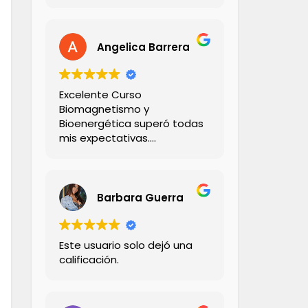
Angelica Barrera
Excelente Curso
Biomagnetismo y
Bioenergética superó todas
mis expectativas.
El Profesor Andrés
demaciado seco ! 💪🏻
Explica con claridad,
creatividad y empatía ,
Barbara Guerra
didactico con sus ejemplos
,su comunicación con los
alumnos es muy profesional!
Este usuario solo dejó una
Me encantó 💯%
calificación.
Recomendado!