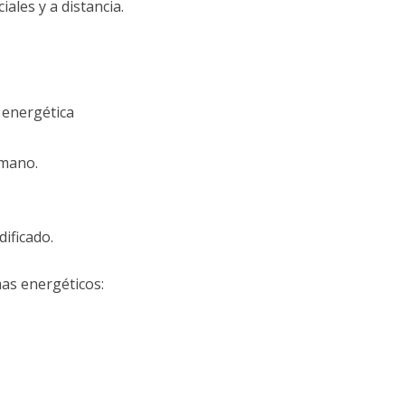
ales y a distancia.
 energética
umano.
ificado.
mas energéticos: