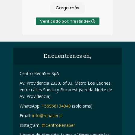
Carga más
Verificado por: Trustindex
Encuentrenos en,
Centro RenaSer SpA
Av. Providencia 2330, of.33. Metro Los Leones,
entre calles Suecia y Bucarest (vereda Norte de
Av. Providencia).
WhatsApp:
+56966134040
(solo sms)
Email:
info@renaser.cl
Instagram:
@CentroRenaSer
Horario de Atención: Lunes a Viernes entre las