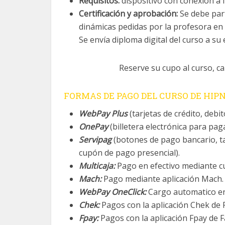
Requisitos:
dispositivo con conexión a 
Certificación y aprobación:
Se debe parti
dinámicas pedidas por la profesora en 
Se envía diploma digital del curso a su
Reserve su cupo al curso, c
FORMAS DE PAGO DEL CURSO DE HIP
WebPay Plus
(tarjetas de crédito, debi
OnePay
(billetera electrónica para pag
Servipag
(botones de pago bancario, ta
cupón de pago presencial).
Multicaja:
Pago en efectivo mediante cu
Mach:
Pago mediante aplicación Mach.
WebPay OneClick:
Cargo automatico en 
Chek:
Pagos con la aplicación Chek de R
Fpay:
Pagos con la aplicación Fpay de Fa