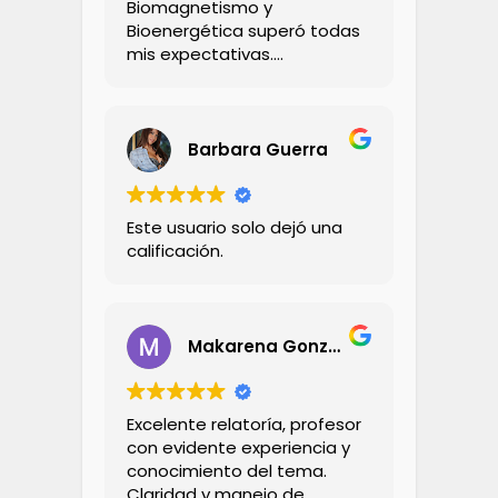
Biomagnetismo y
Bioenergética superó todas
mis expectativas.
El Profesor Andrés
demaciado seco ! 💪🏻
Explica con claridad,
creatividad y empatía ,
Barbara Guerra
didactico con sus ejemplos
,su comunicación con los
alumnos es muy profesional!
Este usuario solo dejó una
Me encantó 💯%
calificación.
Recomendado!
Makarena Gonzalez Dinamarca
Excelente relatoría, profesor
con evidente experiencia y
conocimiento del tema.
Claridad y manejo de