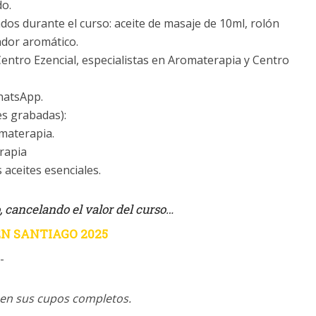
do.
os durante el curso: aceite de masaje de 10ml, rolón
ador aromático.
Centro Ezencial, especialistas en Aromaterapia y Centro
hatsApp.
ses grabadas):
materapia.
rapia
 aceites esenciales.
 cancelando el valor del curso…
N SANTIAGO 2025
-
enen sus cupos completos.