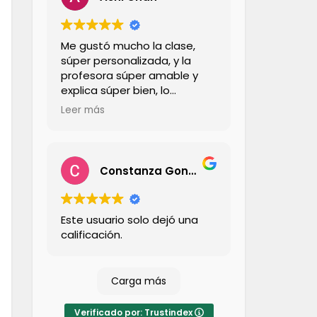
Me gustó mucho la clase,
súper personalizada, y la
profesora súper amable y
explica súper bien, lo
recomiendo totalmente,
Leer más
además la forma en que lo
explica hace que sea súper
liviano y entretenido, se me
pasó la hora súper rápido y
Constanza González Cerda
no lo sentí denso
Este usuario solo dejó una
calificación.
Carga más
Verificado por: Trustindex