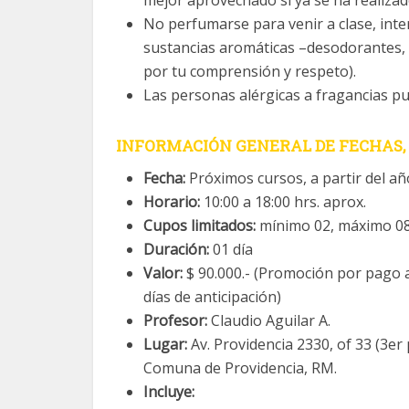
mejor aprovechado si ya se ha realiza
No perfumarse para venir a clase, inter
sustancias aromáticas –desodorantes, 
por tu comprensión y respeto).
Las personas alérgicas a fragancias pu
INFORMACIÓN
GENERAL DE FECHAS, 
Fecha:
Próximos cursos, a partir del añ
Horario:
10:00 a 18:00 hrs. aprox.
Cupos limitados:
mínimo 02, máximo 08
Duración:
01 día
Valor:
$ 90.000.- (Promoción por pago 
días de anticipación)
Profesor:
Claudio Aguilar A.
Lugar:
Av. Providencia 2330, of 33 (3er 
Comuna de Providencia, RM.
Incluye: