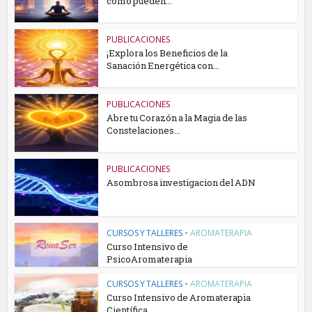
cómo pueden...
PUBLICACIONES
¡Explora los Beneficios de la
Sanación Energética con...
PUBLICACIONES
Abre tu Corazón a la Magia de las
Constelaciones...
PUBLICACIONES
Asombrosa investigacion del ADN
CURSOS Y TALLERES
•
AROMATERAPIA
Curso Intensivo de
PsicoAromaterapia
CURSOS Y TALLERES
•
AROMATERAPIA
Curso Intensivo de Aromaterapia
Científica