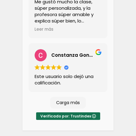
Me gustó mucho la clase,
súper personalizada, y la
profesora súper amable y
explica súper bien, lo
recomiendo totalmente,
Leer más
además la forma en que lo
explica hace que sea súper
liviano y entretenido, se me
pasó la hora súper rápido y
Constanza González Cerda
no lo sentí denso
Este usuario solo dejó una
calificación.
Carga más
Verificado por: Trustindex