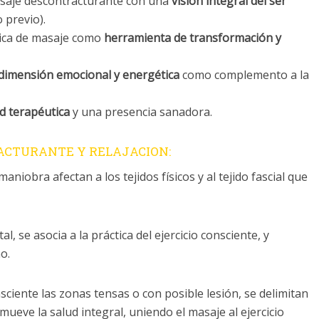
saje descontracturante con una
visión integral del ser
 previo).
nica de masaje como
herramienta de transformación y
dimensión emocional y energética
como complemento a la
ad terapéutica
y una presencia sanadora.
ACTURANTE Y RELAJACION:
niobra afectan a los tejidos físicos y al tejido fascial que
al, se asocia a la práctica del ejercicio consciente, y
o.
sciente las zonas tensas o con posible lesión, se delimitan
mueve la salud integral, uniendo el masaje al ejercicio