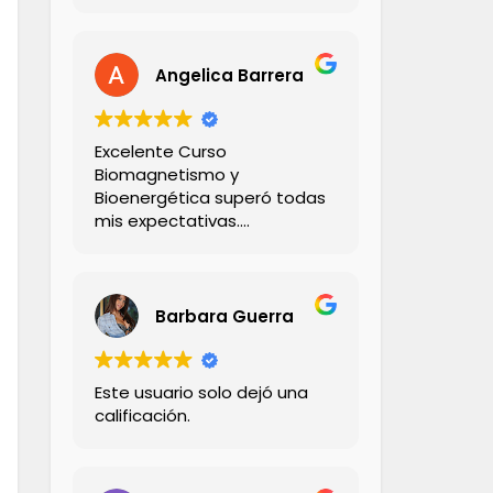
Angelica Barrera
Excelente Curso
Biomagnetismo y
Bioenergética superó todas
mis expectativas.
El Profesor Andrés
demaciado seco ! 💪🏻
Explica con claridad,
creatividad y empatía ,
Barbara Guerra
didactico con sus ejemplos
,su comunicación con los
alumnos es muy profesional!
Este usuario solo dejó una
Me encantó 💯%
calificación.
Recomendado!