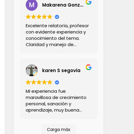
Makarena Gonzalez Dinamarca
Excelente relatoría, profesor
con evidente experiencia y
conocimiento del tema.
Claridad y manejo de
aspectos teorícos y
prácticos. Cercano y
didáctico para abordar
todos los contenidos. Tanto
karen S segovia
el profesional expositor
como coordinadora son
serios, confiables y
Mi experiencia fue
responsables, lo que
maravillosa de crecimiento
garantiza una experiencia
personal, sanación y
100% sarisfactoria y
aprendizaje, muy buena
recomendable.
profesora siempre muy
dispuesta a ayudar con
cualquier duda que una
Carga más