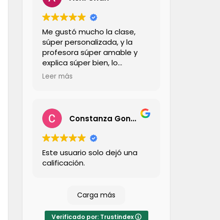
Me gustó mucho la clase,
súper personalizada, y la
profesora súper amable y
explica súper bien, lo
recomiendo totalmente,
Leer más
además la forma en que lo
explica hace que sea súper
liviano y entretenido, se me
pasó la hora súper rápido y
Constanza González Cerda
no lo sentí denso
Este usuario solo dejó una
calificación.
Carga más
Verificado por: Trustindex