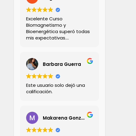
Excelente Curso
Biomagnetismo y
Bioenergética superó todas
mis expectativas.
El Profesor Andrés
demaciado seco ! 💪🏻
Explica con claridad,
creatividad y empatía ,
Barbara Guerra
didactico con sus ejemplos
,su comunicación con los
alumnos es muy profesional!
Este usuario solo dejó una
Me encantó 💯%
calificación.
Recomendado!
Makarena Gonzalez Dinamarca