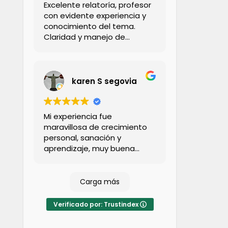
Excelente relatoría, profesor
con evidente experiencia y
conocimiento del tema.
Claridad y manejo de
aspectos teorícos y
prácticos. Cercano y
didáctico para abordar
todos los contenidos. Tanto
karen S segovia
el profesional expositor
como coordinadora son
serios, confiables y
Mi experiencia fue
responsables, lo que
maravillosa de crecimiento
garantiza una experiencia
personal, sanación y
100% sarisfactoria y
aprendizaje, muy buena
recomendable.
profesora siempre muy
dispuesta a ayudar con
cualquier duda que una
Carga más
pudiese tener lo cual ayuda
mucho más al aprendizaje
Verificado por: Trustindex
muy feliz con la experiencia
vivida 100% recomendable