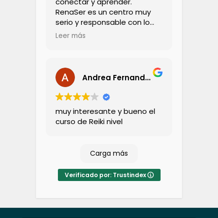
conectar y aprender.
RenaSer es un centro muy
serio y responsable con lo
que enseñan, entendiendo
Leer más
que cada terapia está
enfocada en personas que
están pasando por alguna
necesidad. EFT, es una
Andrea Fernandez
técnica maravillosa, que
requiere compromiso y
mucha dedicación. Y eso es
muy interesante y bueno el
justamente lo que entrega
curso de Reiki nivel
Martín Calvacho, nuestro
profesor, excelente, muy
profesional y muy entregado
Carga más
en su enseñanza.
Agradecida de la gran
experiencia. Muy
Verificado por: Trustindex
recomendado.