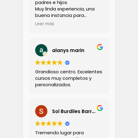
padres e hijos
Muy linda experiencia, una
buena instancia para
compartir con los niños
Leer más
La profesora muy amorosa,
cercana, de hecho llevé a mi
hijo a una sesion con ella
Lo recomiendo totalmente
alanys marin
Grandioso centro. Excelentes
cursos muy completos y
personalizados.
Sol Burdiles Barria
Tremendo lugar para