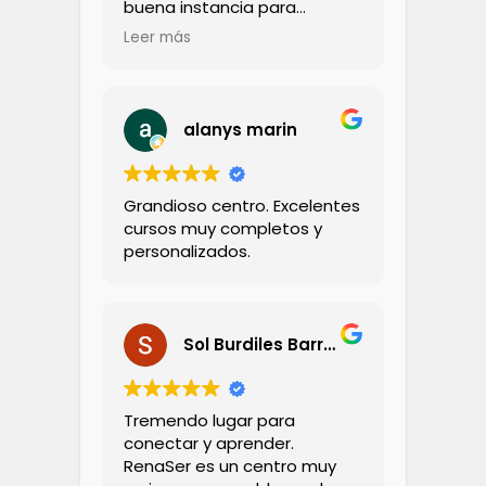
buena instancia para
compartir con los niños
Leer más
La profesora muy amorosa,
cercana, de hecho llevé a mi
hijo a una sesion con ella
Lo recomiendo totalmente
alanys marin
Grandioso centro. Excelentes
cursos muy completos y
personalizados.
Sol Burdiles Barria
Tremendo lugar para
conectar y aprender.
RenaSer es un centro muy