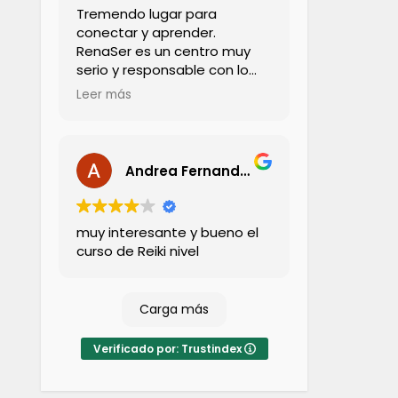
Tremendo lugar para
conectar y aprender.
RenaSer es un centro muy
serio y responsable con lo
que enseñan, entendiendo
Leer más
que cada terapia está
enfocada en personas que
están pasando por alguna
necesidad. EFT, es una
Andrea Fernandez
técnica maravillosa, que
requiere compromiso y
mucha dedicación. Y eso es
muy interesante y bueno el
justamente lo que entrega
curso de Reiki nivel
Martín Calvacho, nuestro
profesor, excelente, muy
profesional y muy entregado
Carga más
en su enseñanza.
Agradecida de la gran
experiencia. Muy
Verificado por: Trustindex
recomendado.