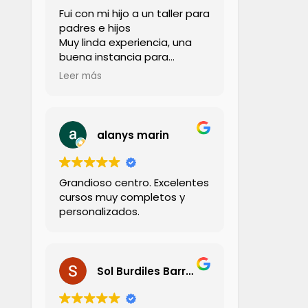
Fui con mi hijo a un taller para
padres e hijos
Muy linda experiencia, una
buena instancia para
compartir con los niños
Leer más
La profesora muy amorosa,
cercana, de hecho llevé a mi
hijo a una sesion con ella
Lo recomiendo totalmente
alanys marin
Grandioso centro. Excelentes
cursos muy completos y
personalizados.
Sol Burdiles Barria