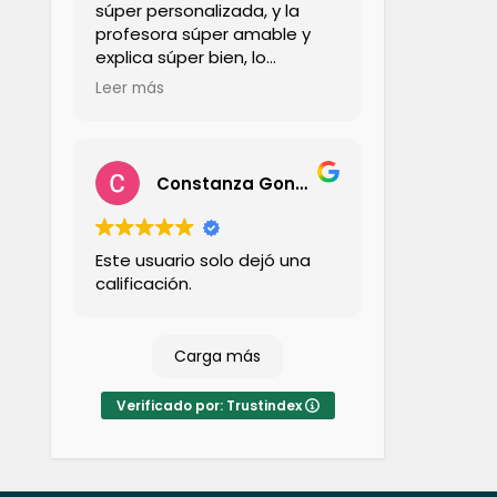
súper personalizada, y la
profesora súper amable y
explica súper bien, lo
recomiendo totalmente,
Leer más
además la forma en que lo
explica hace que sea súper
liviano y entretenido, se me
pasó la hora súper rápido y
Constanza González Cerda
no lo sentí denso
Este usuario solo dejó una
calificación.
Carga más
Verificado por: Trustindex