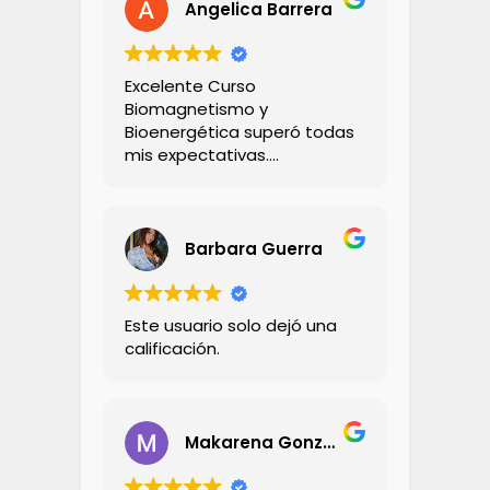
Angelica Barrera
Excelente Curso
Biomagnetismo y
Bioenergética superó todas
mis expectativas.
El Profesor Andrés
demaciado seco ! 💪🏻
Explica con claridad,
creatividad y empatía ,
Barbara Guerra
didactico con sus ejemplos
,su comunicación con los
alumnos es muy profesional!
Este usuario solo dejó una
Me encantó 💯%
calificación.
Recomendado!
Makarena Gonzalez Dinamarca