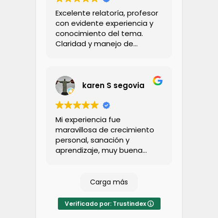
Excelente relatoría, profesor
con evidente experiencia y
conocimiento del tema.
Claridad y manejo de
aspectos teorícos y
prácticos. Cercano y
didáctico para abordar
todos los contenidos. Tanto
karen S segovia
el profesional expositor
como coordinadora son
serios, confiables y
Mi experiencia fue
responsables, lo que
maravillosa de crecimiento
garantiza una experiencia
personal, sanación y
100% sarisfactoria y
aprendizaje, muy buena
recomendable.
profesora siempre muy
dispuesta a ayudar con
cualquier duda que una
Carga más
pudiese tener lo cual ayuda
mucho más al aprendizaje
Verificado por: Trustindex
muy feliz con la experiencia