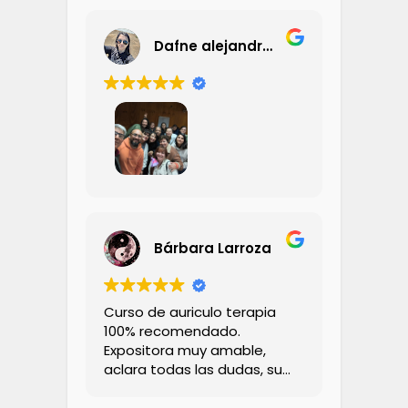
Dafne alejandra Rojas Navarrete
Una esperiencia que te llena
de buenas energías
excelente el profesor nos
ayudo mucho con todas las
Bárbara Larroza
dudas que pudimos tener
Curso de auriculo terapia
100% recomendado.
Expositora muy amable,
aclara todas las dudas, su
curso se hace en un
ambiente agradable y de