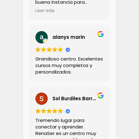
buena instancia para
compartir con los niños
Leer más
La profesora muy amorosa,
cercana, de hecho llevé a mi
hijo a una sesion con ella
Lo recomiendo totalmente
alanys marin
Grandioso centro. Excelentes
cursos muy completos y
personalizados.
Sol Burdiles Barria
Tremendo lugar para
conectar y aprender.
RenaSer es un centro muy