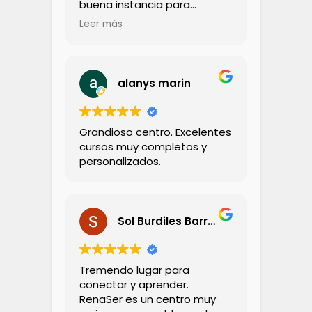
buena instancia para
compartir con los niños
Leer más
La profesora muy amorosa,
cercana, de hecho llevé a mi
hijo a una sesion con ella
Lo recomiendo totalmente
alanys marin
Grandioso centro. Excelentes
cursos muy completos y
personalizados.
Sol Burdiles Barria
Tremendo lugar para
conectar y aprender.
RenaSer es un centro muy